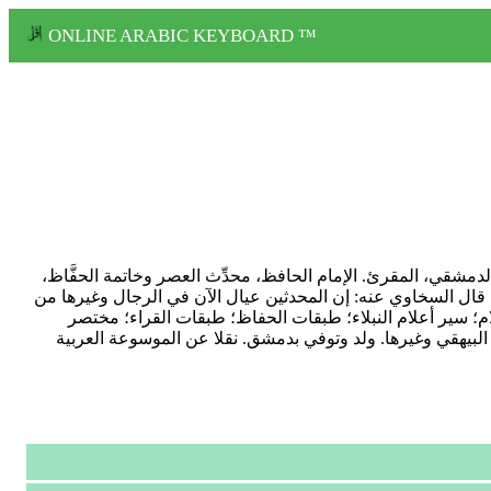
ONLINE ARABIC KEYBOARD ™
التُركماني الأصل، ثم الدمشقي، المقرئ. الإمام الحافظ، محدِّث العصر وخاتمة الحفَّاظ،
ال السخاوي عنه: إن المحدثين عيال الآن في الرجال وغيرها من
يفه كثيرة تقرب من المائة، منها: تاريخ الإسلام؛ سير أعلام النبلاء؛ طبقات الحفاظ؛ طبقات القراء؛ مختصر
بيهقي وغيرها. ولد وتوفي بدمشق. نقلا عن الموسوعة العربية