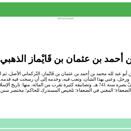
Advertisement
أحمد بن عثمان بن قَايْماز الذهبي
 (673 هـ - 748هـ، 1275م - 1347م). شمس الدين أبو عبد لله محمد بن أحمد بن عثمان بن قَايْماز، 
ورحل، وعني بهذا الشأن، وتعب فيه، وخدمه إلى أن رسخت فيه قدمه. ق
فنون الحديث على أربعة: المزيّ، والذهبي، والعراقي، وابن حجر. كُفّ بصره سنة 741 هـ. وتصان
الضعفاء؛ المغني في الضعفاء؛ تلخيص المستدرك للحاكم؛ مختصر سنن ال