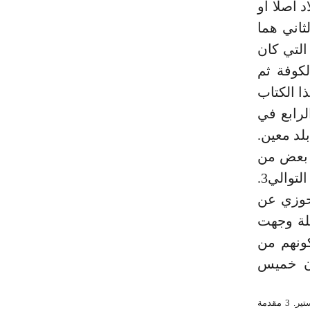
د أصلا أو
ثاني هما
التي كان
لكوفة ثم
ا الكتاب
لرابع في
لد معين.
ر بعض من
تشابهت أسماؤهم أو كناهم, أو من كانوا من طبقة واحدة على التوالي3.
س الحوزي عن
لأسئلة وجهت
ونهم من
 أن خميس
_ 1 التاريخ لابن معين 1/13. 2 قام الأستاذ محمد قاسم العمري بتحقيق جزء 3 لنيل شهادة الماجستير. 3 مقدمة