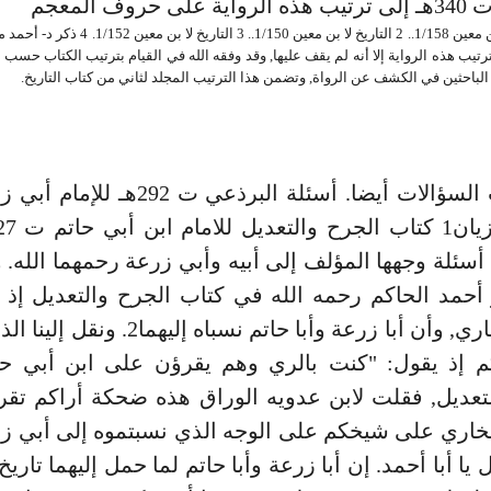
 حروف المعجم
_ 1 التاريخ لا بن معين 1/158.. 2 التاريخ لا بن معين 1/150
رتيب هذه الرواية إلا أنه لم يقف عليها, وقد وفقه الله في القيام بترتيب الكتاب حس
باحثين في الكشف عن الرواة, وتضمن هذا الترتيب المجلد لثاني من كتاب التاريخ.
ومن كتب السؤالات أيضا. أسئلة البرذعي ت 92
أسئلة وجهها المؤلف إلى أبيه وأبي زرعة رحمهما الله.
و أحمد الحاكم رحمه الله في كتاب الجرح والتعديل إذ 
كتاب البخاري, وأن أبا زرعة وأبا حاتم نسباه إل
م إذ يقول: "كنت بالري وهم يقرؤن على ابن أبي حا
تعديل, فقلت لابن عدويه الوراق هذه ضحكة أراكم تق
لبخاري على شيخكم على الوجه الذي نسبتموه إلى أبي ز
 يا أبا أحمد. إن أبا زرعة وأبا حاتم لما حمل إليهما تاريخ