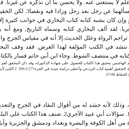
 علم لا يستغنى عنه. ولا يحسن بنا أن نذكره عن غيرنا. فا
الرحمن يسألهما عن رجل بعد رجل وزادا 
وإن كان يشبه كتابه كتاب البخاري في جوانب كثيرة إلا
يا. لقد ألف البخاري كتابه وسماه التاريخ, ومع أنه 
تراجم الرواة وعلل الحديث.إلا أنه في مقياس الجرح وال
 تنشد في الكتب المؤلفة لهذا الغرض. فقد وقف البخ
تابه في منتصف الشوط. وجاء ابن أبي حاتم فسار بالكتا
 سعد الهاشمي بتحثيق هذا الكتاب للحصول على شهادة الدكتوراه. وقد ذكر المحقق أهم
وبين في مقدمة التحقيق أهمية كتاب البرذعي 
ه. وذلك لأنه حشد له من أقوال النقاد في الجرح والتعدي
به فائدته1. سؤالات أبي عبيد الآجري2. صنف هذا الكتاب
ة من أهل الكوفة والبصرة وبغداد ودمشق والجزيرة وأي