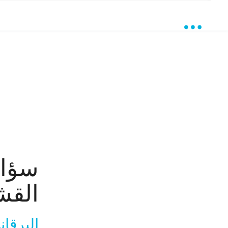
سؤال
القش
البرقان