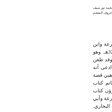
.. 3 التاريخ لا بن معين 1/152. 4 ذكر د- أحمد محمد نور سيف
ب حروف المعجم
2هـ للإمام أبي زرعة وابن
حاتم الرازيان1 كتاب الجرح والتعديل للامام ابن أبي حاتم ت 327هـ. وهو
 وقد طعن
ادعى أنه
يهما2. ونقل إلينا الذهبي قصة
تم كتاب
رؤن كتاب
رعة وأبي
 البخاري.