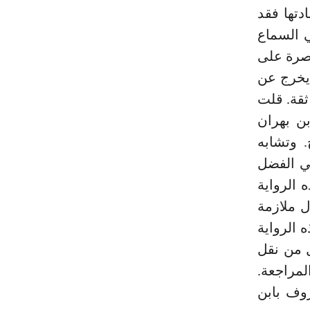
دتها فقد
ي السماع
اصرة على
 يخرج عن
ثقة. قلت
ور بن بهران
ج. وتشابه
ددة المختصرة2. ورواية أبي الفضل
تاريخ. وهذه الرواية
ل ملازمة
ي بعض أسفاره3. ولما لهذه الرواية
ل من نقل
لمراجعة.
روف بابن