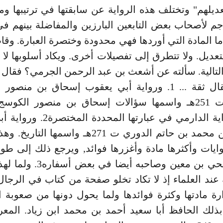
عديلهم" وتختلف هذه الرواية عن سابقتها في ترتيبها وما
اجم لأصحاب بعض التابعين البارزين والمفاضلة بينهم ف
أما المادة التي أوردها فهي محدودة وختصرة العبارة. وق
تعديل. ولا تتطرق إلى تفصيلات أخرى. ويكاد أسلوبها لا
التالية. سألته عن أشعث بن عبد الرحمن الجرمي؟ فقال 
وأبوه؟ فقال ثقة ... 1. ورواية أبي يعقوب إسحاق بن منص
الكوسج ت 251هـ واسمها سؤالات إسحاق بن منصور الكوس
مادتها رواية الدارمي في عبارتها المح
العباس بن محمد بن حاتم الدوري ت 271هـ واسمها ال
ايات وأكثرها مادة وأغزرها فوائد, ويرجع ذلك إلى طو
الدوري ليحي بن معين وصاحبه أيضا ف
عند العلماء إذ لا تكاد تخلو صفحة من كتاب في الرجا
ارة مادتها وكثرة فوائدها ولما يحول دونها من صعوبة ا
ذلك الحافظ أبا سعيد أحمد بن محمد ابن زياد. المع