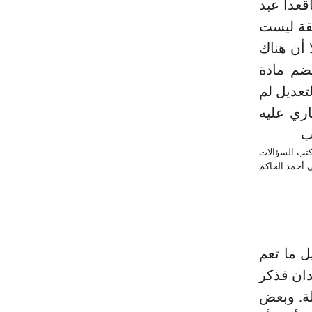
قعدا عبد
فيه ونقصا3. لكن الحقيقة ليست
 أن هناك
يضم مادة
تعديل لم
اري عليه
ب
 كتب السؤالات
وأعطى دراسة جيدة. في الجزء2/271-300. 2 الكنى لأبي أحمد الحاكم
ل ما تعم
 على البلدان فذكر
لة. وبعض