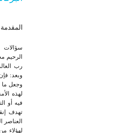
المقدمة
سؤالات ا
الرحيم مح
رب العال
وبعد: فإن
وجعل ما ي
لهذه الأم
فيه أو ال
تهدف إنقا
العناصر ا
لهؤلاء من