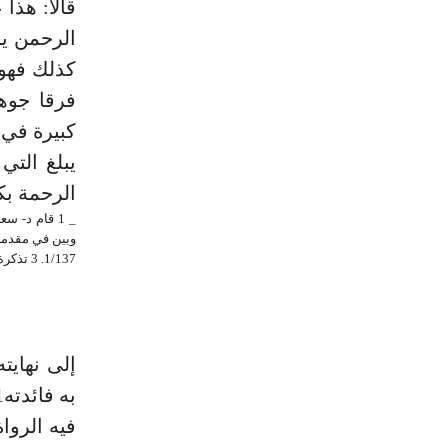
قالا: هذا
كذلك فهو 
فرقا جوهر
كبيرة في 
يبلغ التي
الرحمة بك
_ 1 قام د-
1/137. 3 تذكرة الحفاظ 37/98.
إلى نهايت
فيه الروا