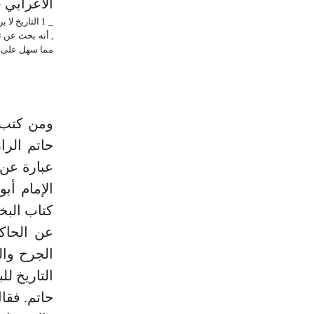
الأعرابي ت 340هـ إلى ترتيب هذه الرواية على
, أنه بحث عن ت
مما سهل على ال
عبارة عن 
الإمام أب
عن الحاك
الجرح وال
التاريخ ل
حاتم. فقال