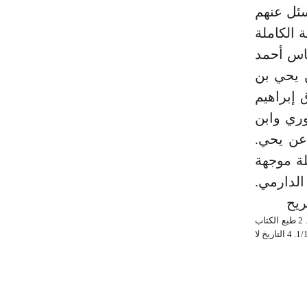
سئل عنهم
بعده المجموعة الكاملة
واية أبي العباس أحمد
 يحي بن
واية أبي إسحاق إبراهيم
رواية الدوري وابن
عن يحي.
ة موجهة
لد الدارمي.
ريح
_ 1 وقج سجلت هذه المخطوطات في الجامعةالإسلامية من قبل بعض الدارسين في الدراسات العليا. 2 طبع الكتاب
بتحقيق د- طلعت قوج بكيت ود- إسماعيل جراح أوغلو في عام 1963م. بأنقرة. 3 التاريخ لا بن معين 1/143. 4 التاريخ لا