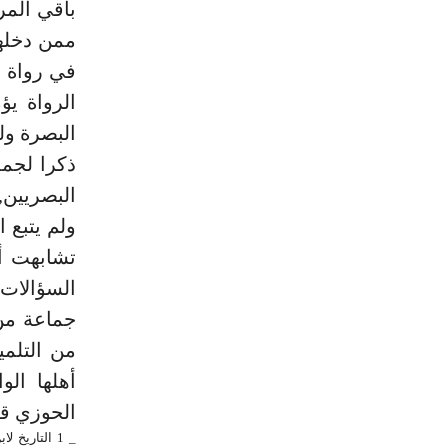
باقي المرا
ممن دخلها
في رواة م
الرواة يؤ
البصرة ول
ذكرا لجمل
البصريين,
ولم يتبع 
من التلم
أهلها الو
الحوزي ق