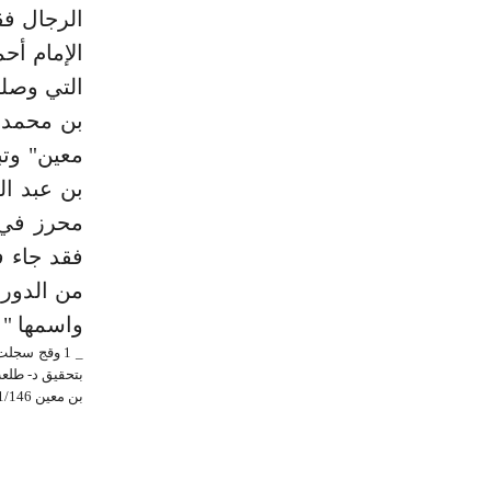
الرجال فق
بن محمد 
محرز في 
فقد جاء 
واسمها " 
بن معين 1/146.