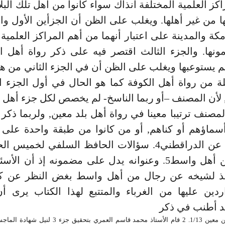
كز العلمية المختلفة آنذاك سواء كانوا من أهل تلك البلا
 من غير أهلها. ويغلب على الظن أن الجزأين الأول وال
كة والمدينة على اعتبار أنهما من أهم المراكز العلمية 
مونها. والجزء الثالث اقتصر فيه على ذكر رواة أهل ا
م يستوعبها ويغلب على الظن أن في الجزء الثاني من هذ
ة من رواة أهل الكوفة كما هو الحال في أول الجزء ا
 لأن المصنف –أو ربما الناسخ- لم يخصص لكل جزء أهل ب
المصنف ترتيبا معينا في رواة أهل بلد معين, ولربما ذك
السؤالات عن الدراقطني4. سؤالات الحافظ السلفي لخمي
جماعة من أهل واسط5. وعنوانه يدل على مضمونه إذ أن ا
يذ لشيخه عن رجال من أهل واسط بغض النظر عن ك
اردين عليها من الغرباء والمتتبع لهذا الكتاب يرى
د أطنب في ذكر