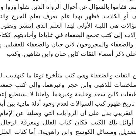
هم. فقاموا بالسؤال عن أحوال الرواة الذين نقلوا وروا وبي
 أو الكاذب, فظهر بهذا علم يعرف بعلم الجرح والتع
الات هي اللبنة الأولى لهذا العلم الذي انتشر وتطور
ات إلى كتب تجمع الضعفاء في ثناياها وأحاديثهم ككتا
والضعفاء والمجروحون لابن حبان والضعفاء للعقيلي. 
ى ذكر أسماء الثقات كابن حبان وابن شاهين. وكتب
الثقات والضعفاء وهي كتب متأخرة نوعا ما كتهذيب ال
ملخصات للذهبي وابن حجر وغيرهما. وإلى كتب جمعت
ات كابن سعد وخليفة وغيرهما. ولعلنا لا نستطيع إع
اريخ ظهور كتب السؤالات لعدم وجود أدلة مادية بين أيدين
 التقريبي يدل على أن الروايات التي وصلتنا عن الإمام
أوائل تلك الكتب فكان كتاب العلل ومعرفة الرجال
الجرح والتعديل, ومسائل الكوسج وابن راهوية1