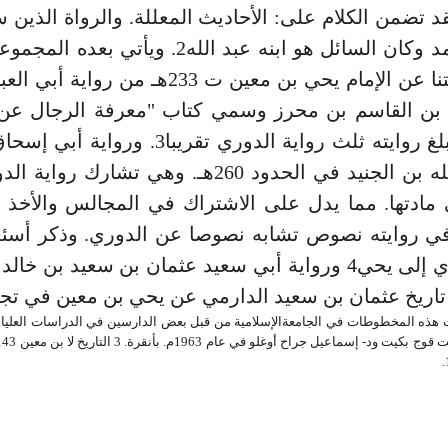
د تضمن الكلام على: الأحاديث المعللة. والرواة الذين 
الإمام أحمد وكان السائل هو ابنه عبد الله2. ويأتي 
التي وصلتنا عن الإمام يحي بن معين ت 233هـ من ر
بن القاسم بن محرز وسمي كتاب "معرفة الرجال عن
معين" وتبلغ روايته ثلث رواية الدوري تقريبا3. ور
بن عبد الله بن الجنيد في الحدود 260هـ. وهي تشارك 
مادتها. مما يدل على الاشتراك في المجالس والأخذ 
في روايته نصوص تشابه نصوصا عن الدوري. وذكر أسئل
من الدوري إلى يحي4 ورواية أبي سعيد عثمان بن سعيد بن خا
تاريخ عثمان بن سعيد الدارمي عن يحي بن معين في تج