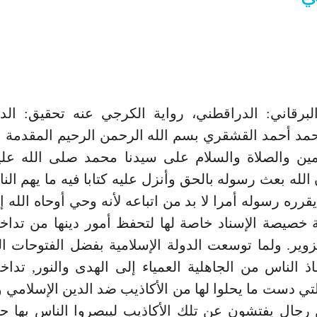
لبرقاني: الدراقطني، رواية الكرجي عنه تحقيق: الدك
مد أحمد القشقري بسم الله الرحمن الرحيم المقدمة ا
مين والصلاة والسلام على سيدنا محمد صلى الله علي
 الله بعث رسوله بالحق وأنزل عليه كتابا فيه ما يهم الن
قرره رسوله أمرا لا بد من اتباعه لأنه وحي أوحاه الله إ
ة خصيصة الإسناد خاصة لها لتحفظ أمور دينها من تدا
تزوير. ولما توسعت الدولة الإسلامية بفضل الفتوحات ا
ذ الناس من الجاهلية العمياء إلى الهدى والنور, تد
لتي دست ما يحلوا لها من الأكاذيب ضد الدين الإسلامي وك
 رجال يفتشون عن تلك الأكاذيب ليبصروا الناس بها حت