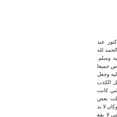
تور عبد
لحمد لله
ه وسلم.
اس جميعا
ليه وجعل
خل الكذب
لتي كانت
اخلت بعض
ان لا بد
ى لا يقع