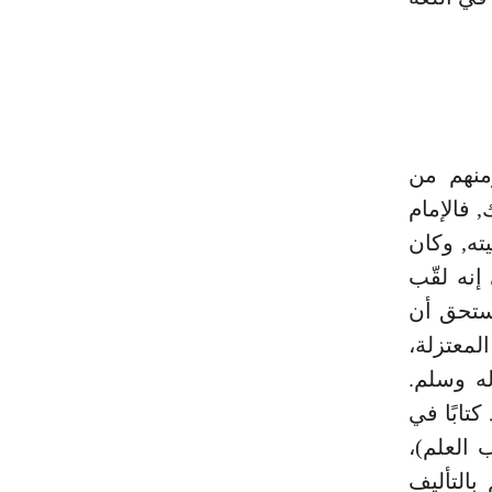
منهم من
فالإمام
ته, وكان
إنه لقّب
يستحق أن
لمعتزلة،
ه وسلم.
كتابًا في
 العلم)،
بالتأليف