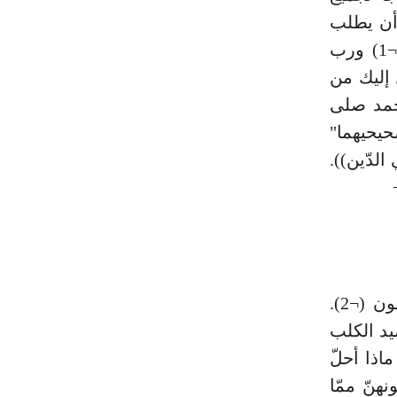
 أن يطلب
الزيادة من العلم، فقال سبحانه وتعالى: وقل ربّ زدني علمًا (¬1) ورب
 إليك من
لو الألباب (¬2). ونبينا محمد صلى
حيحيهما"
لدّين)).
في ذلك لآيات للعالمين (¬1). وقال تعالى: وما يعقلها إلاّ العالمون (¬2).
يد الكلب
اذا أحلّ
هنّ ممّا