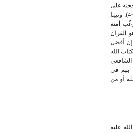
ل بحجته على
سليمان فقال: أحطت بما لم تحط به وجئتك من سبإ بنبإ يقين (¬4). ونبينا
غّب أمته
و القرآن
 إن أفضل
كتاب الله
 الشافعي
 بهم في
له أو من
لله عليه