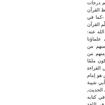
لم درجات
م أفضله هو حفظ القرآن
 -كما في
م القرآن
له عنه:
 علماؤنا
منهم من
منهم من
ن ملمًا
 القراءة
 هو إمام
أبي شيبة
 الحديث,
ي كتابه
في اللغة