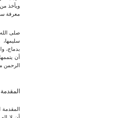
ويأخذ من 
معرفة سن
صلى الله
سليمها، 
بدماج، وا
أن يتممها
الرحمن مق
المقدمة
المقدمة ا
أن لا إله 