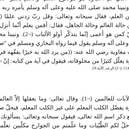
ونبينا محمد صلى الله عليه وعلى آله وسلم يأمره ربه
ن حالة العالم وحالة الجاهل، فقال: أفمن يعلم أنّما أنزل
ربّك الحقّ كمن هو أعمى إنّما يتذكّر أو
 وعلى آله وسلم يقول فيما رواه البخاري ومسلم في "ص
عاوية رضي الله عنه: ((من يرد الله به خيرًا يفقّهه في ا
يعلّل كثيرًا من مخلوقاته، فيقول في آية من كتابه: إنّ ¬
 يفضّل الكلب المعلم على غير الكلب المعلم، فيحلّ ص
 ذكر اسم الله تعالى، فيقول سبحانه وتعالى: يسألونك م
لّ لكم الطّيّبات وما علّمتم من الجوارح مكلّبين تعلّمون