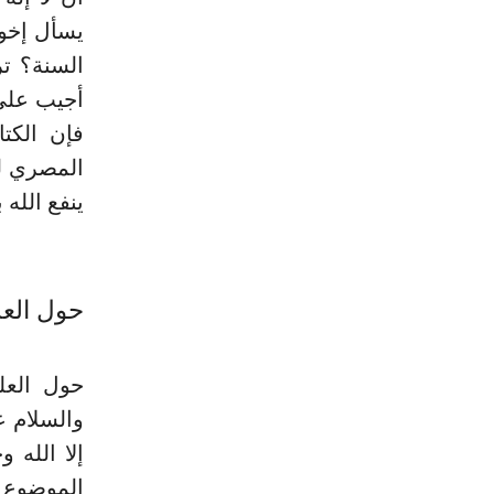
يسأل إخوا
السنة؟ تر
أجيب على 
فإن الكت
المصري لن
ينفع الله
حول العل
حول العل
والسلام ع
إلا الله 
الموضوع ا