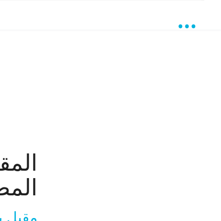
المق
المص
مقبل ب