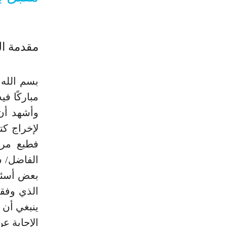
مقدمة الط
بسم الله ا
مباركًا في
وأشهد أن 
لإخراج كت
فطبع مرا
الفاضل/ 
بعض أسئلة
الذي وفقن
ينبغي أن 
الإجابة ع