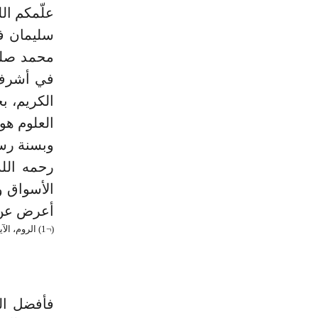
محمد صلى 
في أشرف ا
الكريم، ب
العلوم هو 
وبسنة رسو
رحمه الل
الأسواق و
أعرض عن ك
(¬1) الروم، الآية:22. (¬2) العنكبوت، الآية:43. (¬3) المائدة، الآية:4. (¬4) النمل، الآية:22.
فأفضل الع