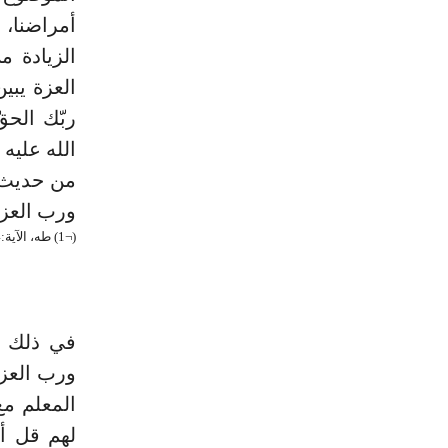
أمراضنا، 
العزة يبي
الله عليه
من حديث م
ورب العزة 
(¬1) طه، الآية:114. (¬2) الرعد، الآية:19.
ورب العزة
المعلم مع
لهم قل أح