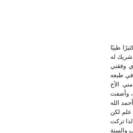
رًا طيبًا
ا شريك له
ذي وفقني
 في طبعه
ني الأخ
، وأضفت
حمد الله
 علم لكن
لذا تركت
ب والسنة