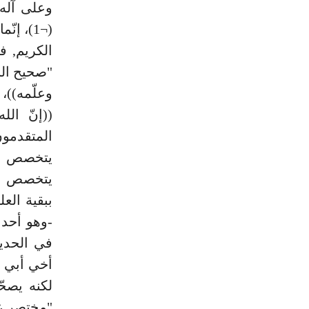
وعلى آله 
الكريم, ف
"صحيح الب
وعلّمه))
((إنّ الل
المتقدمو
يتخصص لس
يتخصص في
ببقية الع
-وهو أحد 
في الحديث
أخي أبي ب
لكنه يصح
"مختصر عل