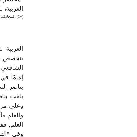
العربية، ب
(¬1) المجادلة، الآية:11. (¬2) فاطر، الآية:28.
العربية 
يتخصص في
الشافعي ر
إمامًا في
بناصر الس
يلقب بناص
وعلى من 
والعلم منْ
العلم, فف
وفي "التر