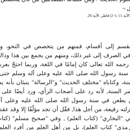
ل ¬
تنقسم إلى أقسام، فمنهم من يتخصص في النحو، و
 الصرف إلى غير ذلك، ومنهم من يجمع بين هذا وذاك, 
حمه الله تعالى كان إمامًا في اللغة، وربما احتجّ بعربي
 سنة رسول الله صلى الله عليه وعلى آله وسلم حتى 
نة، وكتاباه "مختلف الحديث" و"الرسالة" ينبئان بأنه 
ر السنة, لأنه رد على أصحاب الرأي، ورد أيضًا على ا
يطعن في سنة رسول الله صلى الله عليه وعلى آل
زلته رفيعة، من أجل هذا, فقّل أن تجد مؤلّفًا إلا وقد عقد 
ي "البخاري" (كتاب العلم) , وفي "صحيح مسلم" (كتاب
مذي" كتاب العلم)، بل من أهل العلم من أفرد العلم 