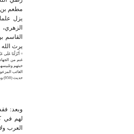
مطعم بن ع
يزل علما
الزهري، و
القاسم بن
يرث الله 
غنم من الجهاد 
خبثهم وتلبيسهم
حديث (950) ومسلم حديث (2102). (¬4) جمهرة أنساب العرب.
وبعد: فقد
لهم في ك
العرب ولا