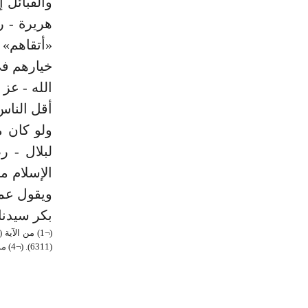
والقبائل إ
هريرة - ر
«أتقاهم» 
الله - عز
أقل الناس
ولو كان م
لبلال - 
ويقول عمر
بكر سيدنا،
(6311). (¬4) مسلم حيث (6478).