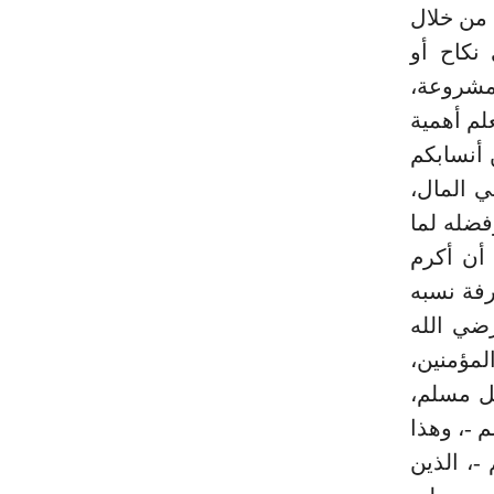
 من خلال
نكاح أو
لمشروعة،
لم أهمية
 أنسابكم
ي المال،
مكانته وفضله لما
 أن أكرم
رفة نسبه
ضي الله
مؤمنين،
ل مسلم،
 -، وهذا
-، الذين