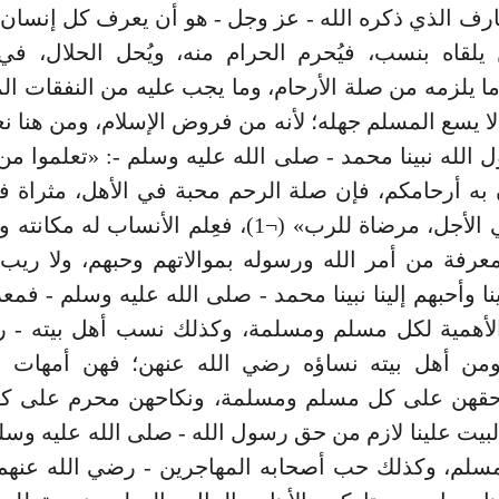
ارف الذي ذكره الله - عز وجل - هو أن يعرف كل إنسان
يلقاه بنسب، فيُحرم الحرام منه، ويُحل الحلال، في 
ا يلزمه من صلة الأرحام، وما يجب عليه من النفقات ا
لا يسع المسلم جهله؛ لأنه من فروض الإسلام، ومن هنا نع
الله نبينا محمد - صلى الله عليه وسلم -: «تعلموا من
به أرحامكم، فإن صلة الرحم محبة في الأهل، مثراة ف
منسأة في الأجل، مرضاة للرب» (¬1)، فعِلم الأنساب له 
معرفة من أمر الله ورسوله بموالاتهم وحبهم، ولا ريب
نا وأحبهم إلينا نبينا محمد - صلى الله عليه وسلم - فمع
 الأهمية لكل مسلم ومسلمة، وكذلك نسب أهل بيته - ر
ومن أهل بيته نساؤه رضي الله عنهن؛ فهن أمهات ال
هن على كل مسلم ومسلمة، ونكاحهن محرم على ك
بيت علينا لازم من حق رسول الله - صلى الله عليه وسلم
مسلم، وكذلك حب أصحابه المهاجرين - رضي الله عنهم 