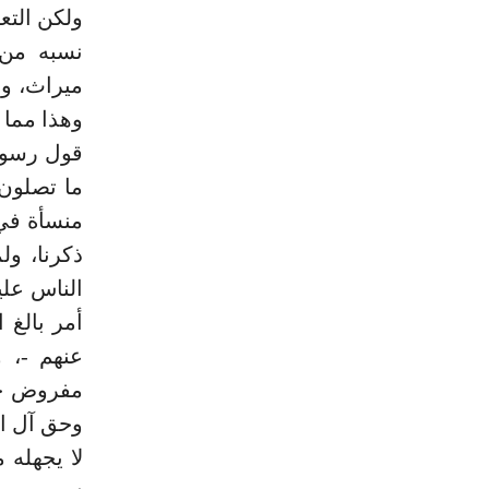
ولكن التع
نسبه من 
ميراث، وم
وهذا مما 
قول رسول 
ما تصلون 
ذكرنا، ول
الناس علي
أمر بالغ
عنهم -، 
مفروض حق
وحق آل ال
لا يجهله 