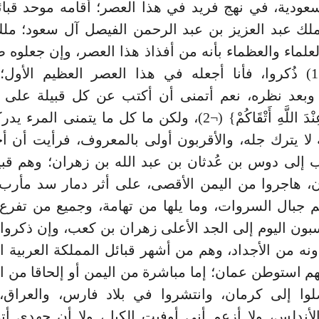
سعودية، في نهج فريد في هذا العصر؛ أقامه موحد قبا
ملك عبد العزيز بن عبد الرحمن الفيصل آل سعود؛ مل
العلماء والعظماء بأنه من أفذاذ هذا العصر، وإن جعلوه 
عظيم (¬1) ذُكروا، فأنا أجعله في هذا العصر العظيم الأول؛
بعد نظره، نعم أتمنى أن أكتب عن كل قبيلة على مبد
أَكْرَمَكُمْ عِنْدَ اللَّهِ أَتْقَاكُمْ} (¬2)، ولكن ما كل ما يتمنى ا
لا يترك جله، والأقربون أولى بالمعروف، فرأيت أن أ
إلى دوس بن عُدثان بن عبد الله بن زهران؛ وهم قبي
، هاجروا من اليمن الأقصى، على أثر دمار سد مأرب،
جبال السروات، وما يلها من تهامة، وجميع من تفرع 
ون اليوم إلى الجد الأعلى زهران بن كعب، وإن ذكروا 
نه من الأجداد، وهم من أشهر قبائل المملكة العربية ا
 استوطن عمان؛ إما مباشرة من اليمن أو إلحاقا من 
لوا إلى كرمان، وانتشروا في بلاد فارس، والعراق، 
أندلس، ولا أزعم أني أوفيت الكيل، ولا أن جهدي أتى 