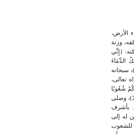
ء الأرض،
قه، وزنة
 {إِنِّي
ُ الدِّمَاءَ
َحْنُ نُسَبِّحُ بِحَمْدِكَ وَنُقَدِّسُ لَكَ قَالَ إِنِّي أَعْلَمُ مَا لَا تَعْلَمُونَ} (¬1)، سبحانه
ه تعالى،
كُمْ شُعُوبًا
وَقَبَائِلَ لِتَعَارَفُوا إِنَّ أَكْرَمَكُمْ عِنْدَ اللَّهِ أَتْقَاكُمْ إِنَّ اللَّهَ عَلِيمٌ خَبِيرٌ} (¬2)، وصلى
ص بأشرف
ن له إلى
 للشعوب