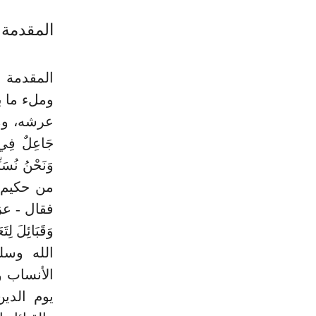
المقدمة
المقدمة ا
وملء ما ب
عرشه، ومد
جَاعِلٌ فِي ا
من حكيم ع
فقال - عز وجل 
الله وسل
الأنساب و
يوم الدي