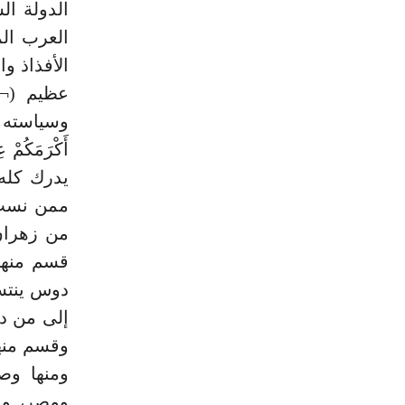
الدولة ال
العرب ال
الأفذاذ و
وسياسته و
يدرك كله 
ممن نسب 
من زهران
قسم منهم 
دوس ينتسب
إلى من دو
وقسم منهم
ومنها وص
ومصر، وال