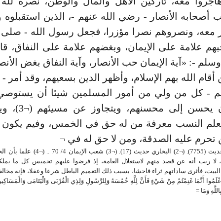
اجروا معه، تاركين الأهل والمال والوطن، نصرة لله 
أصحابه الأنصار - رضي الله عنهم -، الذين استقبلوه و
معه، ونصروهم نصرا مؤزرا، فجعل رسول الله - صلى ا
هم علامة على الإيمان، وبغضهم علامة على النفاق، ق
 أقام الله بهم الإسلام، وأظهر الدين بسعيهم، وقد أمر -
م - كل من ولي من أمور المسلمين شيئا أن يستوصي ب
خيرا، وأن يحسن إلى م
 بعلم النسب معرفة من له حق في الخمس، وفيم يكون
(¬1) المسند حديث (7755). (¬2) البخاري حديث (17). 
 لا ريب أنه عن قصد منهم لاستغلال العامة، إذ فرضوا عليهم تخميس كل ما يملك
البيت، فأثرى ساداتهم ثراء فاحشا، بسبب ذلك التعميم الباطل شرعا وعقلا، فإنه مخا
وا أَنَّمَا غَنِمْتُمْ مِنْ شَيْءٍ فَأَنَّ لِلَّهِ خُمُسَهُ وَلِلرَّسُولِ وَلِذِي الْقُرْبَى وَالْيَتَامَى وَالْمَسَاكِين
ِاللَّهِ وَمَا =