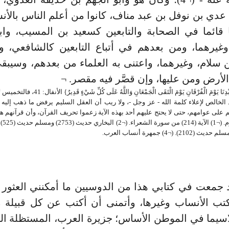
دي بن نوفل بن عبد مناف، كانوا من أعلم الناس بالأن
 قائما في الصحابة والتابعين كسعيد بن المسيب، وا
غيرهما، ومن بعدهم في أتباع التابعين كالشافعي، و
 سلام، وغيرهما، واعتنى به العلماء من بعدهم، وسيبق
الأرض ومن عليها، وإن قصَّر فيه مقصر. ¬
= أَنْزَلْنَا عَلَى عَبْدِنَا يَوْمَ الْفُرْقَانِ يَوْمَ الْتَقَى الْجَمْ
الخالص لإعلاء كلمة الله - عز وجل -، ولا ريب أن العقل السليم يرفض ما ذهب إليه
 على عوامهم، حتى لا يحتج عليهم أحد بهذه الآية زعموا تحريف القرآن، وأن قرآنهم هو
 جمعت في كتابي هذا من الدوسيين ما أمكنني العثور
تب الأنساب وغيرها، وأتمنى أن أكتب عن كل قبيلة م
سيما في الموطن الأساس؛ جزيرة العرب، المستظلة ال