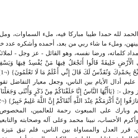
لحمد لله حمدا طيبا مباركا فيه، ملء السماوات، ومل
ينهن، وملء ما شاء ربي من بعد، أحمده وأشكره عدد خل
اد كلماته، ورضا نفسه، وهو القائل - عز وجل - لملائكته:
لْأَرْضِ خَلِيفَةً قَالُوا أَتَجْعَلُ فِيهَا مَنْ يُفْسِدُ فِيهَا وَيَسْفِك
وَن
ليم أدال الأيام بين الناس، وجعل معيار التفاضل تقوا
-: {يَاأَيُّهَا النَّاسُ إِنَّا خَلَقْنَاكُمْ مِنْ ذَكَرٍ وَأُنْثَى وَجَعَلْنَا
م وبارك على المبعوث رحمة للعالمين، المخصو
أكرم الأحساب، نبينا محمد وعلى آله وصحابته والتابعي
ن، قرر العدل والمساواة بين الناس، فلم تبق مَيزة