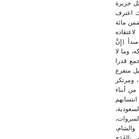
ئل جزيرة
ك اعترف
ضمن مائة
 لاعتقاده
أ {إِنَّ
لمرء يدركه، وما لا
جمع قدرا
ل متفرع
 ومرتكز
من أبناء
انتسابهم
لسعودية،
السروات،
والشام،
بالقَدَح