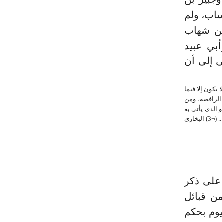
ساب، ولم
بن شهاب
أبي عبيد
ى إلى أن
عَانِ وَاللَّهُ عَلَى كُلِّ شَيْءٍ قَدِيرٌ} الأنفال: 41، فالتخميس لا يكون إلا فيما
 الرافضة، ومن
 الذي يأتي به
الغائب المزعوم. (¬1) الآية (214) من سورة الشعراء. (¬2) البخاري حديث (2753) ومسلم حديث (525) .. (¬3) البخاري
 على ذكر
ن قبائل
يوم بحكم