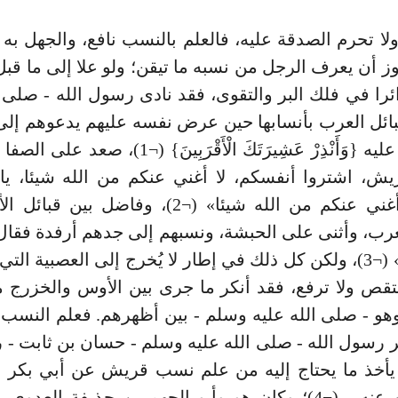
ا تحرم الصدقة عليه، فالعلم بالنسب نافع، والجهل به
 أن يعرف الرجل من نسبه ما تيقن؛ ولو علا إلى ما قبل 
ائرا في فلك البر والتقوى، فقد نادى رسول الله - صلى ا
ائل العرب بأنسابها حين عرض نفسه عليهم يدعوهم إلى 
ولما نزل عليه {وَأَنْذِرْ عَشِيرَتَكَ الْأَقْرَبِينَ} (¬
ش، اشتروا أنفسكم، لا أغني عنكم من الله شيئا، يا 
مناف لا أغني عنكم من الله شيئا» (¬2)، وفاضل بين
عرب، وأثنى على الحبشة، ونسبهم إلى جدهم أرفدة فقال
بني أرفة» (¬3)، ولكن كل ذلك في إطار لا يُخرج إلى العصبية الت
تقص ولا ترفع، فقد أنكر ما جرى بين الأوس والخزرج
وهو - صلى الله عليه وسلم - بين أظهرهم. فعلم النسب 
 رسول الله - صلى الله عليه وسلم - حسان بن ثابت - 
 يأخذ ما يحتاج إليه من علم نسب قريش عن أبي بكر ا
رضي الله عنه - (¬4)؛ وكان هو وأبو الجهم بن حذيفة العدو