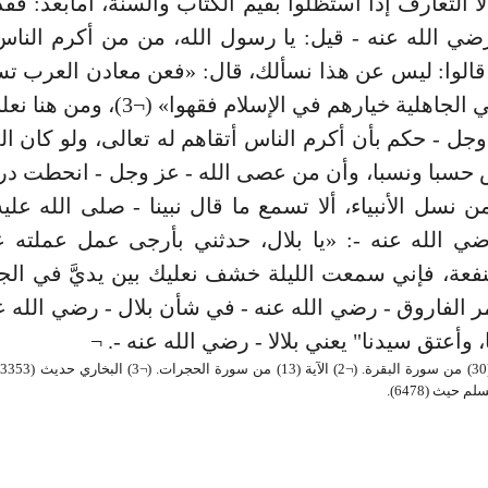
لا التعارف إذا استظلوا بقيم الكتاب والسنة، أمابعد: فق
ضي الله عنه - قيل: يا رسول الله، من من أكرم الناس
قالوا: ليس عن هذا نسألك، قال: «فعن معادن العرب تس
خيارهم في الجاهلية خيارهم في الإسلام فقهوا»
 وجل - حكم بأن أكرم الناس أتقاهم له تعالى، ولو كان ا
 حسبا ونسبا، وأن من عصى الله - عز وجل - انحطت د
ن نسل الأنبياء، ألا تسمع ما قال نبينا - صلى الله علي
رضي الله عنه -: «يا بلال، حدثني بأرجى عمل عملته 
 الفاروق - رضي الله عنه - في شأن بلال - رضي الله عنه
 وأعتق سيدنا" يعني بلالا - رضي الله عنه -. ¬
(