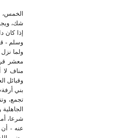
الخمس، ول
شك، ويجوز
إذا كان د
وسلم - قب
معشر قري
وقبائل ال
تجمع، وتن
الجاهلية 
شرعا، أمر
عنه - أن