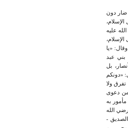
 ضار دون
الإسلام،
لله عليه
الإسلام،
1)، صعد على الصفا وقال: «يا
بني عبد
 قبائل الأنصار، بل
: «دونكم
ي تفرق ولا
 من دعوى
مأمور به
رضي الله
لصديق -
ي، وجبير بن