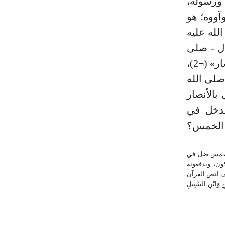
ورسوله،
آووه؛ هو
لله عليه
ال - صلى
الله عليه وسلم -: «آية الإيمان حب الأنصار، وآية النفاق بغض الأنصار» (¬2)،
 صلى الله
الأنصار
حسنهم، ويتجاوز عن مسيئهم (¬3)، ويدخل في
 الخمس؟
(¬3) شعب الإيمان 4/ 70 .. (¬4) علما بأن الخمس ضل في
ون، ويدفعونه
لف لنص القرآن
ِ وَابْنِ السَّبِيلِ