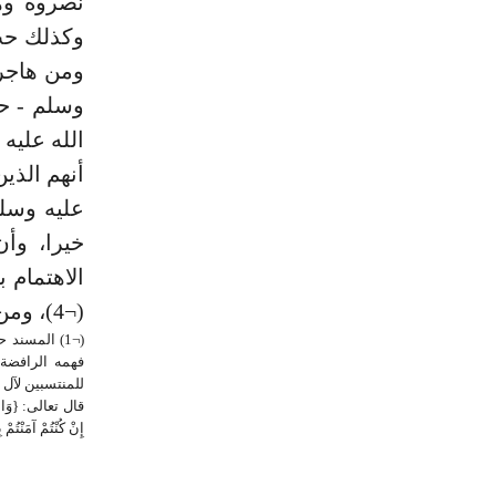
نصروه وه
وكذلك حب 
ومن هاجر 
وسلم - حب
أنهم الذين
عليه وسل
الاهتمام
(¬4)، ومن تحرم عليه الصدقة، ومن لا حق له في ¬
فهمه الرافضة،
للمنتسبين لآل 
قال تعالى: {وَاعْلَمُ
إِنْ كُنْتُمْ آمَنْتُمْ ب