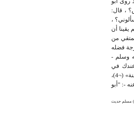
د روى أبو
؟ ، قال:
ألوني؟ ،
 (¬3)، ومن هنا نعلم يقينا أن
لمتقي من
رجة فضله
ه وسلم -
عندك في
الإسلام منفعة، فإني سمعت الليلة خشف نعليك بين يديَّ في الجنة» (¬4)،
 -: "أبو
¬1) من الآية (30) من سورة البقرة. (¬2) الآية (13) من سورة الحجرات. (¬3) البخاري حديث (3353) مسلم حديث