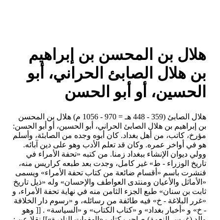
هلال بن المحسن بن إبراهيم
بن هلال الصابئ الحراني، أبو
الحسين، أو أبو الحسن
هلال الصابئ (359 - 448 هـ = 970 - 1056 م) هلال بن المحسن
بن إبراهيم بن هلال الصابئ الحراني، أبو الحسين، أو أبو الحسن:
مؤرخ، كاتب، من أهل بغداد. كان أبوه وجده من الصابئة، وأسلم
هو في أواخر عمره. وكان قد تعلم الأدب وهو على دين آبائه.
وولي ديوان الإنشاء ببغداد زمنا. من كتبه «تحفة الأمراء في
تاريخ الوزراء - ط» غير كامل، وجدت بعد طبعه كراريس منه،
فنشرت باسم «أقسام ضائعة من كتاب تحفة الأمراء» ويسمى
«الأماثل والأعيان ومنتدى العواطف والإحسان» وله «ذيل تاريخ
ثابت بن سنان» طبع الجزء الثامن منه في نهاية تحفة الأمراء، و
«غرر البلاغة - خ» فيه طائفة من رسائله، و «رسوم دار الخلافة
- خ» و «أخبار بغداد» و «كتاب الكتاب» و «السياسة» . [[ وهو
والد (غرس النعمة) صاحب كتاب «الهفوات النادرة»]] نقلا عن :