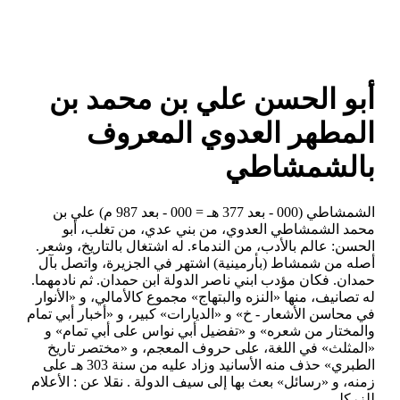
أبو الحسن علي بن محمد بن
المطهر العدوي المعروف
بالشمشاطي
الشمشاطي (000 - بعد 377 هـ = 000 - بعد 987 م) علي بن
محمد الشمشاطي العدوي، من بني عدي، من تغلب، أبو
الحسن: عالم بالأدب، من الندماء. له اشتغال بالتاريخ، وشعر.
أصله من شمشاط (بأرمينية) اشتهر في الجزيرة، واتصل بآل
حمدان. فكان مؤدب ابني ناصر الدولة ابن حمدان. ثم نادمهما.
له تصانيف، منها «النزه والبتهاج» مجموع كالأمالي، و «الأنوار
في محاسن الأشعار - خ» و «الديارات» كبير، و «أخبار أبي تمام
والمختار من شعره» و «تفضيل أبي نواس على أبي تمام» و
«المثلث» في اللغة، على حروف المعجم، و «مختصر تاريخ
الطبري» حذف منه الأسانيد وزاد عليه من سنة 303 هـ على
زمنه، و «رسائل» بعث بها إلى سيف الدولة . نقلا عن : الأعلام
للزركلي