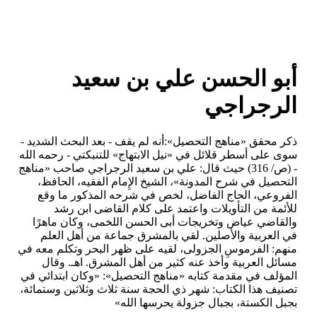
أبو الحسن علي بن سعيد
الرجراجي
ذكر محقق «مناهج التحصيل»:أنه لم يقف - بعد البحث الشديد -
سوى على أسطر قلائل في «نيل الابتهاج» للتنبكتي - رحمه الله
- (ص/ 316) حيث قال: علي بن سعيد الرجراجي صاحب «مناهج
التحصيل في شرح المدونة»، الشيخ الإِمام الفقيه، الحافظ،
الفروعي، الحاج الفاضل، لخص في شرحه المذكور ما وقع
للأئمة من التأويلات واعتمد على كلام القاضى ابن رشد
والقاضي عياض وتخريجات أبى الحسن اللخمى، وكان ماهرًا
في العربية والأصلين. لقي بالمشرق جماعة من أهل العلم
منهم: الفرموسِ الجزولى، لقيه على ظهر البحر وتكلم معه في
مسائل العربية وأخذ عنه كثير من أهل المشرق. اهـ. وقال
المؤلف في مقدمة كتابه «مناهج التحصيل»: «وكان ابتدائي في
تصنيف هذا الكتاب: شهر ذي الحجة سنة ثلاث وثلاثين وستمائة،
بجبل الكستة، بجبال جزولة يحرسها الله»