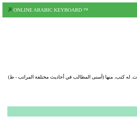
ONLINE ARABIC KEYBOARD ™
 وتوفي في بيروت. له كتب، منها (أسنى المطالب في أحاديث مختلفة المراتب - ط)