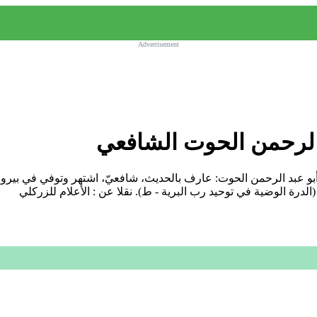
Advertisement
الرحمن الحوت الشافعي
1860 م) محمد بن محمد درويش، أبو عبد الرحمن الحوت: عارف بالحديث، شافعيّ، اشتهر
درة الوضية في توحيد رب البرية - ط). نقلا عن : الأعلام للزركلي