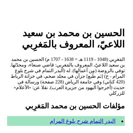
الحسين بن محمد بن سعيد
اللاعيّ، المعروف بالمَغرِبي
المَغرِبي (1048 - 1119 هـ = 1638 - 1707 م) الحسين بن محمد
بن سعيد اللاعيّ، المعروف بالمَغرِبي: قاضي صنعاء، ومحدّثها.
توفي بالروضة (من أعمالها). له (البدر التمام في شرح بلوغ
المرام - خ) [ثم طُبع] جزآن في مجلد ضخم، في خزانة الرباط
(420 كتاني) وفي جامعة الرياض (228 صفحة) ورسالة في
حديث (أخرجوا اليهود من جزيرة العرب). نقلا عن: «الأعلام»
للزركلي
مؤلفات الحسين بن محمد المَغرِبي
البدر التمام شرح بلوغ المرام