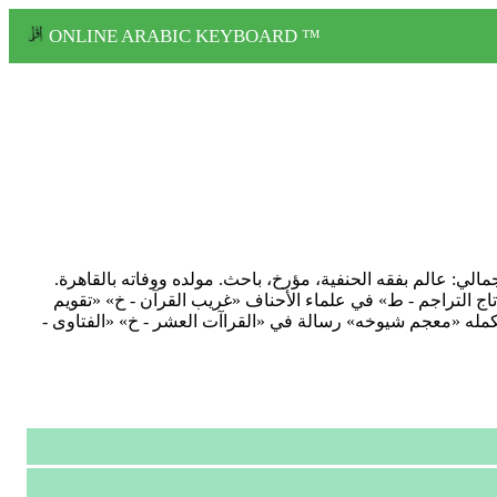
ONLINE ARABIC KEYBOARD ™
يه سودون الشيخوني) الجمالي: عالم بفقه الحنفية، مؤرخ، باحث. مولده ووفاته بالقاهرة.
ج التراجم - ط» في علماء الأحناف «غريب القرآن - خ» «تقويم
مله «معجم شيوخه» رسالة في «القراآت العشر - خ» «الفتاوى -