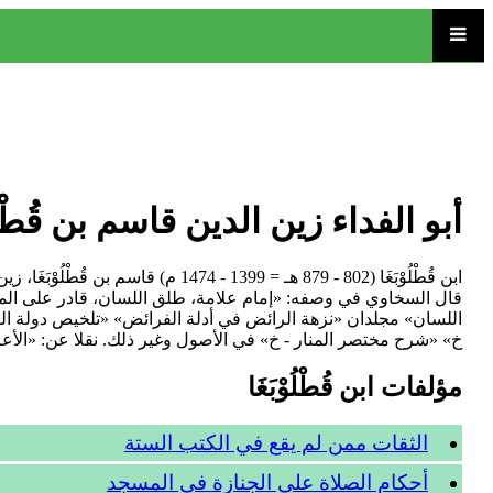
أبو الفداء زين الدين قاسم بن قُطْلُوْ
ابن قُطْلُوْبَغَا (802 - 879 هـ = 
قال السخاوي في وصفه: «إمام علامة، طلق اللسان، قادر على المنا
اللسان» مجلدان «نزهة الرائض في أدلة الفرائض» «تلخيص دولة ال
خ» «شرح مختصر المنار - خ» في الأصول وغير ذلك. نقلا عن: «الأعل
مؤلفات ابن قُطْلُوْبَغَا
الثقات ممن لم يقع في الكتب الستة
أحكام الصلاة على الجنازة في المسجد