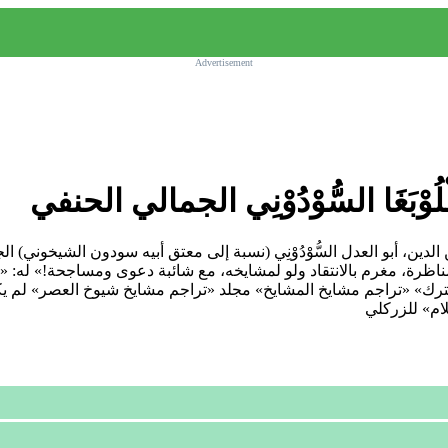
Advertisement
بَغَا السُّوْدُوْنِي الجمالي الحنفي
1399 - 1474 م) قاسم بن قُطْلُوْبَغَا، زين الدين، أبو العدل السُّوْدُوْنِي (نسبة إلى معتق أب
ظرة، مغرم بالانتقاد ولو لمشايخه، مع شائبة دعوى ومساجحة!» له: «تا
ترك» «تراجم مشايخ المشايخ» مجلد «تراجم مشايخ شيوخ العصر» لم يك
ام» للزركلي