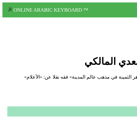
ONLINE ARABIC KEYBOARD ™
سعدي المالكي
ا. له «الجواهر الثمينة في مذهب عالم المدينة» فقه نقلا عن: «الأعلام»