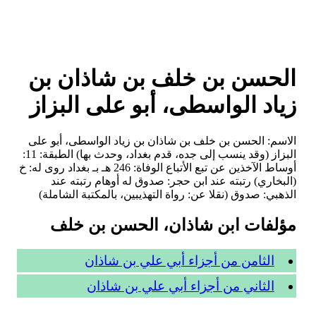
الحسن بن خلف بن شاذان بن
زياد الواسطى، أبو على البزاز
الاسم: الحسن بن خلف بن شاذان بن زياد الواسطى، أبو على
البزاز (وقد ينسب إلى جده، قدم بغداد، وحدث بها) الطبقة: 11:
أوساط الآخذين عن تبع الأتباع الوفاة: 246 هـ بـ بغداد روى له: خ
(البخاري) رتبته عند ابن حجر: صدوق له أوهام رتبته عند
الذهبي: صدوق (نقلا عن: رواة التهذيبين، بالمكتبة الشاملة)
مؤلفات ابن شاذان، الحسن بن خلف
الثامن من أجزاء أبي علي بن شاذان
الثاني من أجزاء أبي علي بن شاذان