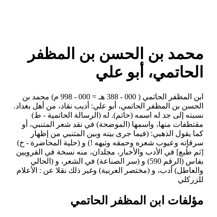
محمد بن الحسن بن المظفر
الحاتمي، أبو علي
ابن المظفر الحاتمي ( 000 - 388 هـ = 000 - 998 م) محمد بن
الحسن بن المظفر الحاتمي، أبو علي: أديب نقاد، من أهل بغداد.
نسبته إلى جد له اسمه (حاتم). له (الرسالة الحاتمية - ط)
مقتطفات منها، واسمها (الموضحة) في نقد شعر المتنبي، أو
كما يقول الذهبي: (فيما جرى بينه وبين المتنبي من إظهار
سرقاته وعيوب شعره وحمقه وتيهه !) و (حلية المحاضرة - خ)
[ثم طُبع] في الأدب والأخبار، مجلدان، منه نسخة في القرويين
بفاس (الرقم 590) و (سر الصناعة) في الشعر، و (الحالي
والعاطل) أدب، و (مختصر العربية) وغير ذلك نقلا عن : الأعلام
للزركلي
مؤلفات ابن المظفر الحاتمي