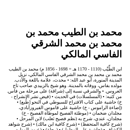
محمد بن الطيب محمد بن
محمد بن محمد الشرقي
الفاسي المالكي
ابن الطِّيِّب (1110 - 1170 هـ = 1698 - 1856 م) محمد بن الطيب
محمد بن محمد بن محمد الشرقي الفاسي المالكي، نزيل
المدينة المنورة، أبو عبد الله: • محدث، علامة باللغة والأدب.
مولده بفاس، ووفاته بالمدينة. وهو شيخ بالزبيدي صاحب تاج
العروس. • والشرقي نسبة إلى (شراقة) على مرحلة من فاس.
من كتبه: • (المسلسلات) في الحديث • (فيض نشر الانشراح -
خ) حاشية على كتاب الاقتراح للسيوطي في النحو [طُبع] •
(إضاءة الراموس - خ) حاشية على قاموس الفيروزآبادي،
مجلدان ضخمان • (موطئة الفصيح لموطأة الفصيح - خ)
مجلدان، عندي، شرح به (نظم فصيح ثعلب) لابن المرحل •
(شرح كافية المتحفظ) • (شرح كافية ابن مالك) • (شرح شواهد
الكشاف • (حاشية على المطول) • (رحلة) • (عيون الموارد