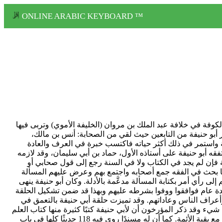
ONLINE ARABIC KEYBOARD ™
لمذهب. ولد بالكوفة في خلافة عبد الملك بن مروان (الخليفة الأموي) وتربى فيها
تبر أبو حنيفة من التابعين حيث لقي من الصحابة: أنس بن مالك،
نة واستمر في ذلك أكثر حياته فاكتسب خبرة في العرف والعادة
ه أبو حنيفة على أستاذه الأول، حماد بن أبي سليمان، وقد لازمه
سنة فإن لم يجد في الكتاب ولا في السنة رجع إلى قول صحابي أو
ا ما بحث في الفقه جمع أصحابه واجتمع بهم وعرض عليهم المسألة
إلى رأي أمر بكتابة المسألة مدعَّمة بالأدلة. وكان أبو حنيفة ينهى
دة عام فوافقوا ووفوا بشرطه عليهم وبهذا قد ضمن تشكيل الحلقة
وأعراف الناس وعاداتهم. وقد تميزت حلقة أبي حنيفة بالتعمق في
 شيء وقد ذكر المؤرخون أن لأبي حنيفة كتبًا كثيرة منها كتاب العلم
والتعلم، وكتاب الرد على القدرية وكتاب الفقه الأكبر هذا بجانب أنه قد صح أن أبا حنيفة انفرد بإخراج 215 حديثًا سوى ما اشترك في إخراجه مع بقية الأئمة. كما أن له مسندًا روى فيه 118 حديثًا كلها في باب