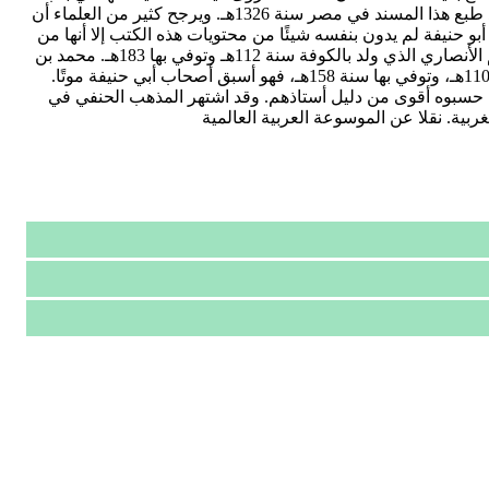
الصلاة. وقد قام بجمع الأحاديث التي أخرجها أبو حنيفة أبو المؤيد محمد بن محمود الخوارزمي (ت 665هـ). فوقعت في 800 صفحة كبيرة وقد طبع هذا المسند في مصر سنة 1326هـ. ويرجح كثير من العلماء أن
 أبو حنيفة لم يدون بنفسه شيئًا من محتويات هذه الكتب إلا أنها من
فقهه وأخباره. وقد كان لأبي حنيفة تلاميذ بلغ عدد من دون منهم مذهبه أربعين إمامًا، اشتهر من تلاميذه، منهم: أبو يوسف يعقوب بن إبراهيم الأنصاري الذي ولد بالكوفة سنة 112هـ وتوفي بها 183هـ. محمد بن
الحسن بن فرقد الشيباني الذي ولد بواسط سنة 132هـ ونشأ بالكوفة وتوفي بها سنة 189هـ، زفر بن الهذيل بن قيس الذي ولد بالبصرة سنة 110هـ، وتوفي بها سنة 158هـ، فهو أسبق أصحاب أبي حنيفة موتًا.
قوي حسبوه أقوى من دليل أستاذهم. وقد اشتهر المذهب الحنفي في
ية. نقلا عن الموسوعة العربية العالمية