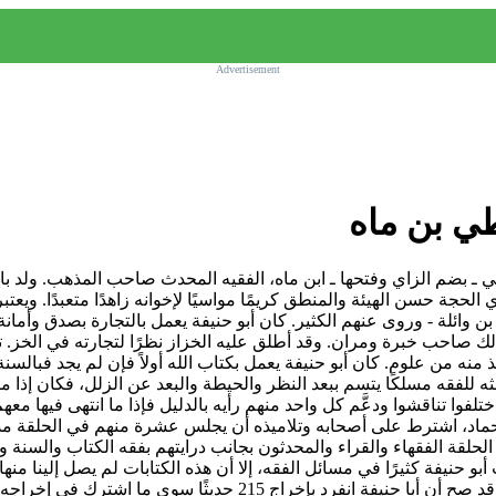
Advertisement
طي بن ماه
م). هو النعمان بن ثابت بن زوطي ـ بضم الزاي وفتحها ـ ابن ماه، الفقيه المحدث صاحب ا
ي الحجة حسن الهيئة والمنطق كريمًا مواسيًا لإخوانه زاهدًا متعبدًا. ويع
ن وائلة - وروى عنهم الكثير. كان أبو حنيفة يعمل بالتجارة بصدق وأما
 صاحب خبرة ومران. وقد أطلق عليه الخزاز نظرًا لتجارته في الخز. تفق
ذ منه من علوم. كان أبو حنيفة يعمل بكتاب الله أولاً فإن لم يجد فبال
ثه للفقه مسلكًا يتسم ببعد النظر والحيطة والبعد عن الزلل، فكان إذ
لفوا تناقشوا ودعَّم كل واحد منهم رأيه بالدليل فإذا ما انتهى فيها معهم 
 حماد، اشترط على أصحابه وتلاميذه أن يجلس عشرة منهم في الحلقة م
لحلقة الفقهاء والقراء والمحدثون بجانب درايتهم بفقه الكتاب والسنة 
و حنيفة كثيرًا في مسائل الفقه، إلا أن هذه الكتابات لم يصل إلينا منها