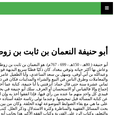
أبو حنيفة النعمان بن ثابت بن زو
أبو حنيفة ( 80هـ - 150هـ - 699 - 767
وعاش بها أكثر حياته وتوفي ببغداد. كان ذكيًا فطنًا سريع البديهة قو
وعبدالله بن أبي أوفى، وسهل بن سعد الساعدي، وأبا الطفيل عامر ب
والمعاملات وطرق الناس في البيع والشراء والمداينات فكان في ذلك
ثماني عشرة سنة حتى قال حماد: أنزفتني يا أبا حنيفة، كناية عما أخ
إجماع وإلا فالقياس أو الاستحسان أو العرف. سلك أبو حنيفة في بح
فيبدي كل واحد منهم ما عنده من رأي فيها، فإذا اتفقوا أخذ به وإن اخت
عن كتابة المسألة قبل تمحيصها. وعندما تولى رئاسة حلقة أستاذه
على ما هي مع بقاء الضوابط الموضوعة لهذه الحلقة. وكان من بين ا
بحث المسائل الفقهية والمناظرة وكثرة الاستدلال وذكر العلل. كتب أب