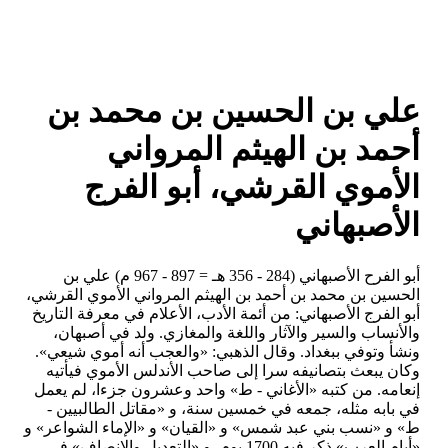
علي بن الحسين بن محمد بن
أحمد بن الهيثم المرواني
الأموي القرشي، أبو الفرج
الأصبهاني
أبو الفرح الأصبهاني (284 - 356 هـ = 897 - 967 م) علي بن
الحسين بن محمد بن أحمد بن الهيثم المرواني الأموي القرشي،
أبو الفرج الأصبهاني: من أئمة الأدب، الأعلام في معرفة التاريخ
والأنساب والسير والآثار واللغة والمغازي. ولد في أصبهان،
ونشأ وتوفي ببغداد. وقال الذهبي: «والعجب أنه أموي شيعي».
وكان يبعث بتصانيفه سرا إلى صاحب الأندلس الأموي فيأتيه
إنعامه. من كتبه «الأغاني - ط» واحد وعشرون جزءا، لم يعمل
في بابه مثله، جمعه في خمسين سنة، و «مقاتل الطالبيين -
ط» و «نسب بني عبد شمس» و «القيان» و «الإماء الشواعر» و
«أيام العرب» ذكر فيه 1700 يوم، و «التعديل والإنصاف» في